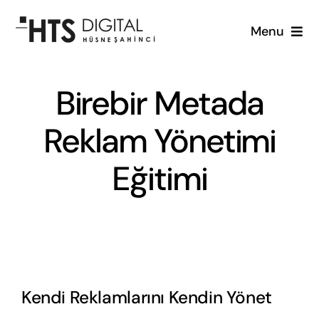
Skip
Menu
to
content
Anasayfa
Birebir Metada
Hizmetlerimiz
Reklam Yönetimi
Hakkımızda
Eğitimi
Bloglar
İletişim
Kendi Reklamlarını Kendin Yönet