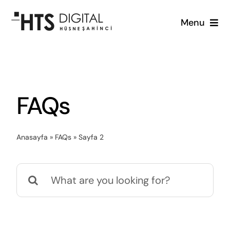
Skip
Menu
to
content
Anasayfa
Hizmetlerimiz
FAQs
Hakkımızda
Anasayfa
»
FAQs
»
Sayfa 2
Bloglar
Search
İletişim
for: